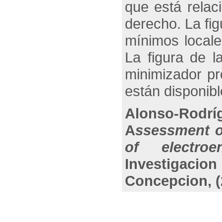
que está relac
derecho. La fig
mínimos locale
La figura de l
minimizador pr
están disponibl
Alonso-Rodrí
A
ssessment o
of electroe
Investigacio
Concepcion, (