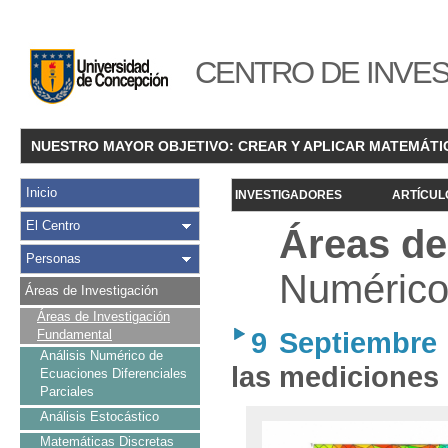
CENTRO DE INVES
NUESTRO MAYOR OBJETIVO: CREAR Y APLICAR MATEMÁTI
Inicio
INVESTIGADORES
ARTÍCUL
El Centro
Áreas de
Personas
Numérico 
Áreas de Investigación
Áreas de Investigación
9 Septiembre
Fundamental
Análisis Numérico de
las mediciones d
Ecuaciones Diferenciales
Parciales
Análisis Estocástico
Matemáticas Discretas