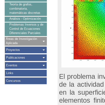
Teoría de grafos,
combinatoria,
matemáticas discretas
Análisis - Optimización
Problemas Inversos y de
Control de Ecuaciones
Diferenciales Parciales
Áreas de Investigación
Aplicada
Proyectos
Publicaciones
Eventos
Links
El problema inv
Concursos
de la actividad
en la superfic
elementos fini