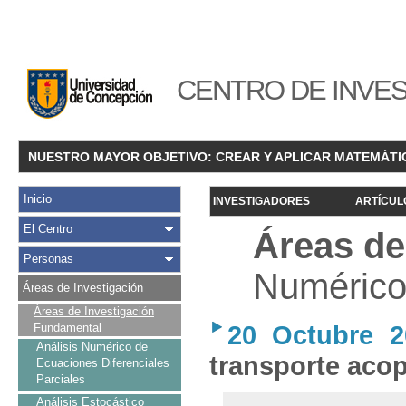
CENTRO DE INVES
NUESTRO MAYOR OBJETIVO: CREAR Y APLICAR MATEMÁTI
Inicio
INVESTIGADORES
ARTÍCUL
El Centro
Áreas de
Personas
Numérico 
Áreas de Investigación
Áreas de Investigación
20 Octubre 2
Fundamental
Análisis Numérico de
transporte aco
Ecuaciones Diferenciales
Parciales
Análisis Estocástico