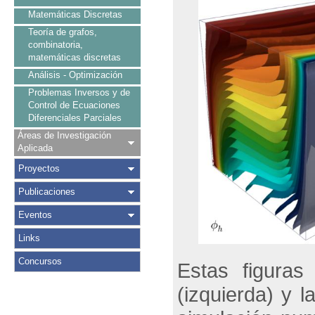
Matemáticas Discretas
Teoría de grafos,
combinatoria,
matemáticas discretas
Análisis - Optimización
Problemas Inversos y de
Control de Ecuaciones
Diferenciales Parciales
Áreas de Investigación
Aplicada
Proyectos
Publicaciones
Eventos
Links
Concursos
Estas figuras
(izquierda) y 