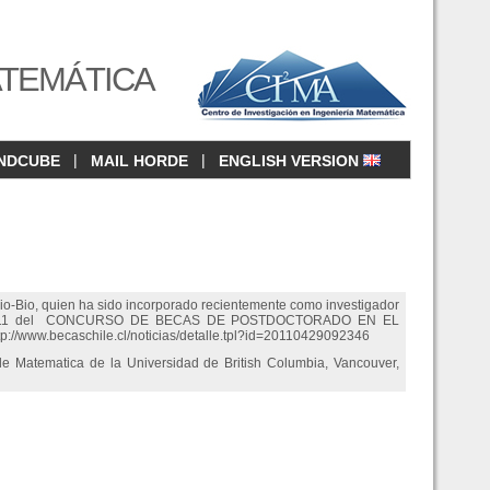
ATEMÁTICA
|
|
NDCUBE
MAIL HORDE
ENGLISH VERSION
io-Bio, quien ha sido incorporado recientemente como investigador
oria 2011 del CONCURSO DE BECAS DE POSTDOCTORADO EN EL
tp://www.becaschile.cl/noticias/detalle.tpl?id=20110429092346
de Matematica de la Universidad de British Columbia, Vancouver,