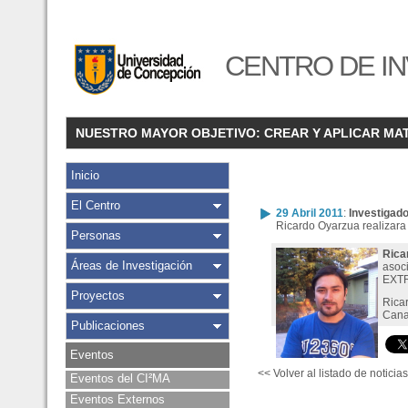
CENTRO DE IN
NUESTRO MAYOR OBJETIVO: CREAR Y APLICAR MA
Inicio
El Centro
29 Abril 2011
:
Investigad
Ricardo Oyarzua realizara
Personas
Rica
Áreas de Investigación
asoc
EXTR
Proyectos
Rica
Canad
Publicaciones
Eventos
<< Volver al listado de noticias
Eventos del CI²MA
Eventos Externos