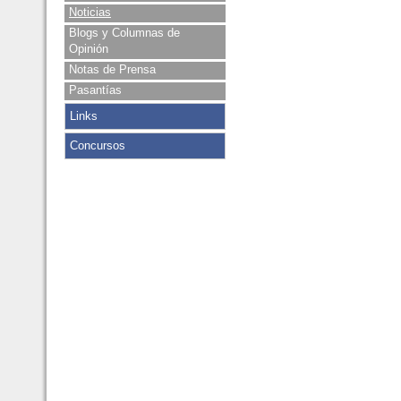
Noticias
Blogs y Columnas de
Opinión
Notas de Prensa
Pasantías
Links
Concursos