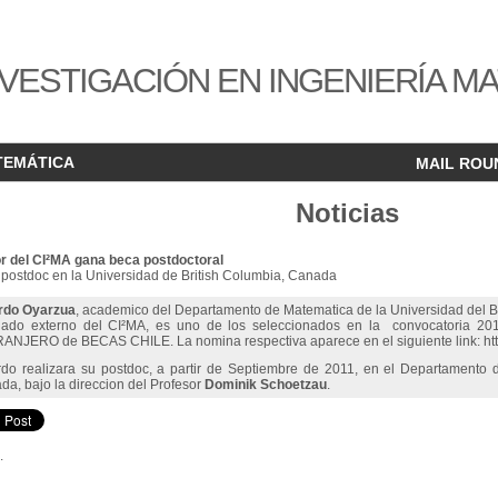
VESTIGACIÓN EN INGENIERÍA M
TEMÁTICA
MAIL ROU
Noticias
or del CI²MA gana beca postdoctoral
 postdoc en la Universidad de British Columbia, Canada
rdo Oyarzua
, academico del Departamento de Matematica de la Universidad del B
iado externo del CI²MA, es uno de los seleccionados en la convocat
ANJERO de BECAS CHILE. La nomina respectiva aparece en el siguiente link:
ht
rdo realizara su postdoc, a partir de Septiembre de 2011, en el Departamento 
a, bajo la direccion del Profesor
Dominik Schoetzau
.
.