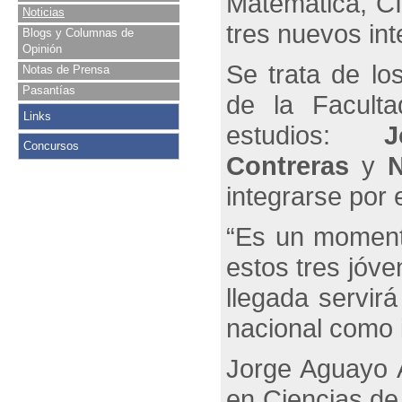
Matemática, C
Noticias
tres nuevos in
Blogs y Columnas de
Opinión
Se trata de l
Notas de Prensa
Pasantías
de la Facult
Links
estudios:
Concursos
Contreras
y
integrarse por 
“Es un momento
estos tres jóv
llegada servirá
nacional como i
Jorge Aguayo A
en Ciencias de