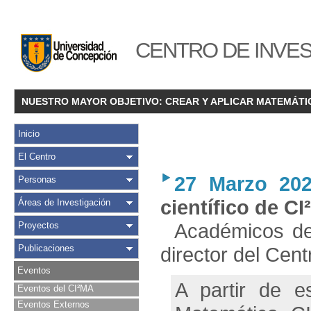
CENTRO DE INVES
NUESTRO MAYOR OBJETIVO: CREAR Y APLICAR MATEMÁTI
Inicio
El Centro
27 Marzo 20
Personas
científico de C
Áreas de Investigación
Académicos del
Proyectos
Publicaciones
director del Cen
Eventos
A partir de e
Eventos del CI²MA
Eventos Externos