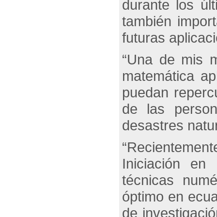
durante los ú
también import
futuras aplica
“Una de mis m
matemática apl
puedan repercu
de las person
desastres natur
“Recientemen
Iniciación en
técnicas numé
óptimo en ecuac
de investigaci