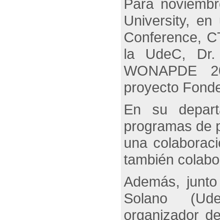
Para noviembre
University, en
Conference, 
la UdeC, Dr. 
WONAPDE 202
proyecto Fonde
En su departa
programas de p
una colaboraci
también colabo
Además, junto
Solano (Ud
organizador d