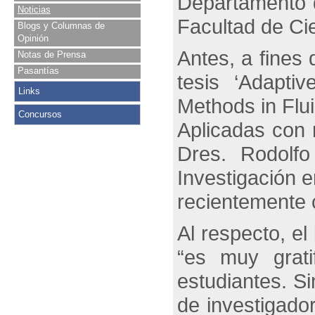
Departamento 
Noticias
Facultad de Ci
Blogs y Columnas de
Opinión
Antes, a fines
Notas de Prensa
Pasantías
tesis ‘Adapti
Links
Methods in Flu
Concursos
Aplicadas con 
Dres. Rodolf
Investigación 
recientemente 
Al respecto, el
“es muy grati
estudiantes. Si
de investigado