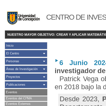
CENTRO DE INVES
NUESTRO MAYOR OBJETIVO: CREAR Y APLICAR MATEMÁTI
Inicio
El Centro
6 Junio 202
Personas
investigador d
Áreas de Investigación
Patrick Vega 
Proyectos
Publicaciones
en 2018 bajo la 
Eventos
Desde 2023,
P
Eventos del CI²MA
Eventos Externos