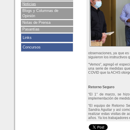
Noticias
Blogs y Columnas de
Opinión
Notas de Prensa
Pasantías
Links
Concursos
observaciones, ya que es
siguieron los instructivos
“Vemos”, agregó el especia
una serie de medidas que
COVID que la ACHS otorg
Retorno Seguro
“El 1° de marzo, se hizo
implementación de medidas
“El equipo de Retorno Se
Sandra Aguilar y así como
realizar estas visitas de
años. Ya los trabajadores