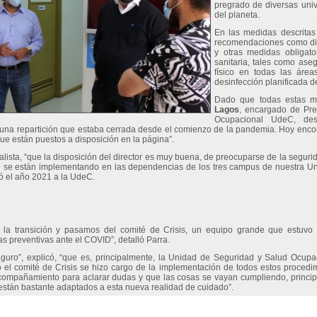
pregrado de diversas univ
del planeta.
En las medidas descritas 
recomendaciones como disp
y otras medidas obligat
sanitaria, tales como aseg
físico en todas las área
desinfección planificada d
Dado que todas estas m
Lagos
, encargado de Pre
Ocupacional UdeC, des
 una repartición que estaba cerrada desde el comienzo de la pandemia. Hoy en
 que están puestos a disposición en la página”.
lista, “que la disposición del director es muy buena, de preocuparse de la seguri
 se están implementando en las dependencias de los tres campus de nuestra Univ
ó el año 2021 a la UdeC.
 la transición y pasamos del comité de Crisis, un equipo grande que estuvo
 preventivas ante el COVID”, detalló Parra.
guro”, explicó, “que es, principalmente, la Unidad de Seguridad y Salud Ocup
 el comité de Crisis se hizo cargo de la implementación de todos estos procedim
 acompañamiento para aclarar dudas y que las cosas se vayan cumpliendo, princi
 están bastante adaptados a esta nueva realidad de cuidado”.