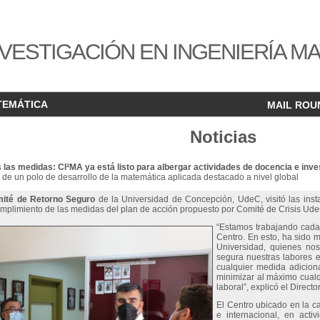
VESTIGACIÓN EN INGENIERÍA M
TEMÁTICA
MAIL ROU
Noticias
 las medidas: CI²MA ya está listo para albergar actividades de docencia e inve
de un polo de desarrollo de la matemática aplicada destacado a nivel global
ité de Retorno Seguro
de la Universidad de Concepción, UdeC, visitó las inst
l cumplimiento de las medidas del plan de acción propuesto por Comité de Crisis Ud
“Estamos trabajando cada 
Centro. En esto, ha sido m
Universidad, quienes nos
segura nuestras labores e
cualquier medida adiciona
minimizar al máximo cualq
laboral”, explicó el Directo
El Centro ubicado en la c
e internacional, en acti