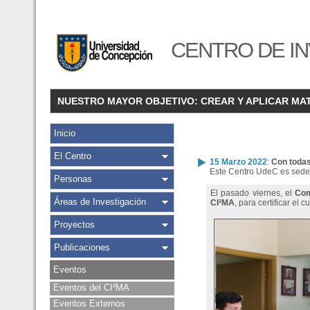
CENTRO DE IN
NUESTRO MAYOR OBJETIVO: CREAR Y APLICAR MA
Inicio
El Centro
15 Marzo 2022
:
Con todas
Este Centro UdeC es sede 
Personas
El pasado viernes, el
Com
Áreas de Investigación
CI²MA
, para certificar e
Proyectos
Publicaciones
Eventos
Eventos del CI²MA
Eventos Externos