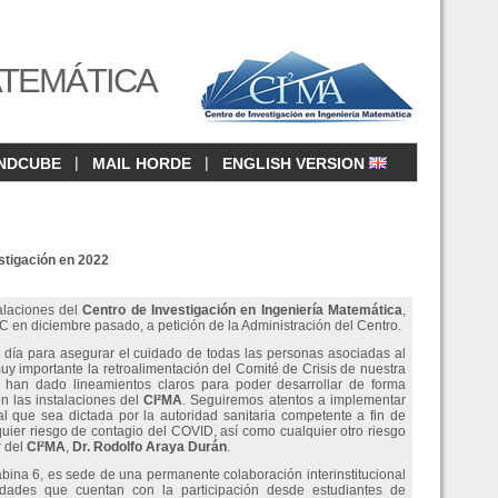
ATEMÁTICA
|
|
NDCUBE
MAIL HORDE
ENGLISH VERSION
stigación en 2022
alaciones del
Centro de Investigación en Ingeniería Matemática
,
eC en diciembre pasado, a petición de la Administración del Centro.
día para asegurar el cuidado de todas las personas asociadas al
uy importante la retroalimentación del Comité de Crisis de nuestra
 han dado lineamientos claros para poder desarrollar de forma
n las instalaciones del
CI²MA
. Seguiremos atentos a implementar
l que sea dictada por la autoridad sanitaria competente a fin de
uier riesgo de contagio del COVID, así como cualquier otro riesgo
r del
CI²MA
,
Dr. Rodolfo Araya Durán
.
abina 6, es sede de una permanente colaboración interinstitucional
vidades que cuentan con la participación desde estudiantes de