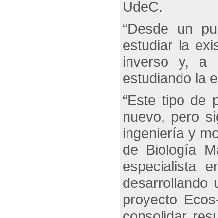
UdeC.
“Desde un pun
estudiar la exi
inverso y, a 
estudiando la 
“Este tipo de 
nuevo, pero si
ingeniería y m
de Biología M
especialista 
desarrollando 
proyecto Ecos
consolidar res