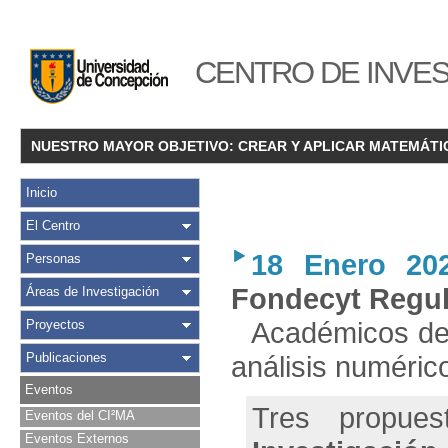
CENTRO DE INVES
NUESTRO MAYOR OBJETIVO: CREAR Y APLICAR MATEMÁTI
Inicio
El Centro
18 Enero 20
Personas
Fondecyt Regul
Áreas de Investigación
Académicos de 
Proyectos
Publicaciones
análisis numéric
Eventos
Tres propues
Eventos del CI²MA
Eventos Externos