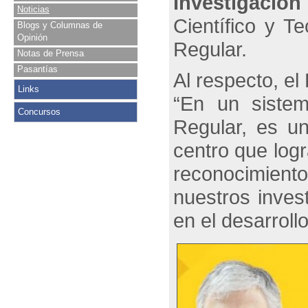
Investigación
Noticias
Científico y T
Blogs y Columnas de
Opinión
Regular.
Notas de Prensa
Pasantías
Al respecto, el
Links
“En un sistem
Concursos
Regular, es un
centro que logr
reconocimient
nuestros inves
en el desarroll