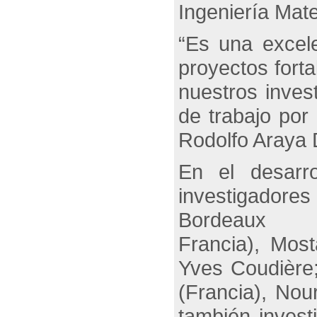
Ingeniería Mat
“Es una excele
proyectos fort
nuestros inves
de trabajo por
Rodolfo Araya
En el desarro
investig
Borde
Francia), Mos
Yves Coudière
(Francia), Nou
también inves