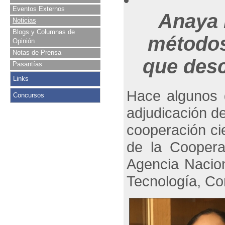
Eventos Externos
Anaya 
Noticias
Blogs y Columnas de
métodos
Opinión
Notas de Prensa
que desc
Pasantías
Links
Hace algunos d
Concursos
adjudicación d
cooperación cie
de la Coopera
Agencia Nacion
Tecnología, C