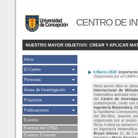
CENTRO DE IN
NUESTRO MAYOR OBJETIVO: CREAR Y APLICAR MA
Inicio
El Centro
6 Marzo 2020
:
Importante
Organizada por el CIMPA 
Personas
Hace pocos días se desar
Áreas de Investigación
Internacional de Métod
matemática aplicada más i
del
Centro de Investig
Proyectos
costarricense, contó con 
Ingeniería Matemática
,
C
Publicaciones
la Santísima Concepción)
del Bío-Bío), quienes p
Eventos
organizada por el propio
Rica). A ellos se sumaron 
Eventos del CI²MA
en Ingeniería Matemática
Bryan Gómez
(U. de Cos
Eventos Externos
Heredia) y
Mario Álvarez