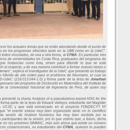
nocer los actuales temas que se están abordando desde el punto de
ado en los programas ofrecidos tanto en la UBB como en la UdeC
”.
n todos vinculados, de una u otra forma, al
CI²MA
.
En particular, tres
icos de universidades en Costa Rica, graduados del programa de
ue instancias como ésta, sirven para difundir lo que se está
ón al respecto, y de esa manera contribuir a formar nuevos nexos o
stentes
”, explica el investigador de la UdeC que presentó un trabajo
do híbrido de alto orden para el problema de Neumann, el cual se
D-UdeC (218.013.044-1.0) y forma parte de la tesis de
Jonathan
e peruano del programa de Doctorado en Matemática del Instituto de
de la Universidad Nacional de Ingeniería de Perú, de quien soy
n presentó la charla
Analysis of a pseudostress-based HDG for the
 forma parte de la tesis de Eduard Vallejos, estudiante del Magíster
 la UCSC y que está enmarcado en el proyecto FONDECYT Nº
que “
el evento estuvo muy bien organizado tanto en lo científico
ita sesión de Análisis Numérico fue muy bien recibida por la
participantes de la sesión, por lo que estimo que, a futuro, dicha
te en los próximos SIMMAC, más aún ahora que existe un número
cos costarricenses, ex estudiantes del
CI²MA
, quienes la pueden