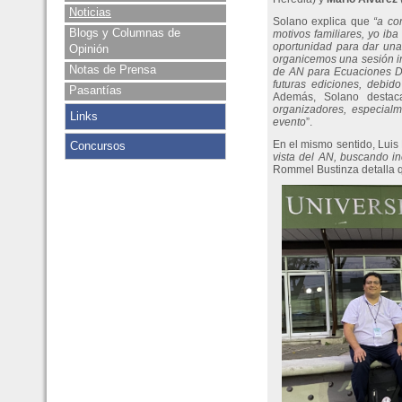
Noticias
Solano explica que
“a co
Blogs y Columnas de
motivos familiares, yo ib
oportunidad para dar un
Opinión
organicemos una sesión in
Notas de Prensa
de AN para Ecuaciones Dif
futuras ediciones, debid
Pasantías
Además, Solano destac
organizadores, especialm
Links
evento
”.
En el mismo sentido, Luis 
Concursos
vista del AN, buscando i
Rommel Bustinza detalla 