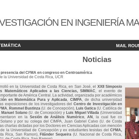
VESTIGACIÓN EN INGENIERÍA M
TEMÁTICA
MAIL ROU
Noticias
 presencia del CI²MA en congreso en Centroamérica
de la Universidad de Costa Rica, UCR
rolló en la Universidad de Costa Rica, en San José, el
XXII Simposio
os Matemáticos Aplicados a las Ciencias, SIMMAC
, el evento de
mportante de América Central. La actividad, organizada por académicos
ación en Matemática Pura y Aplicada
,
CIMPA
, de dicha universidad
las exposiciones de los investigadores del
Centro de Investigación en
I²MA
,
Rommel Bustinza
(U. de Concepción),
Luis Gatica
(U. Católica de
,
Manuel Solano
(U. de Concepción) y
Luis Miguel Villada
(Universidad
resentaron en la
Sesión de
Análisis Numérico
,
AN
, la cual fue co
 Solano y por su colega del CIMPA, Juan Gabriel Calvo (U. de Costa
las charlas dictadas por los Doctores en Ciencias Aplicadas con mención
 de la Universidad de Concepción y ex estudiantes tesistas del
CI²MA,
ta Rica, San Ramon),
Filánder Sequeira
(U. Nacional de Costa Rica,
(U. de Costa Rica, San Ramon).