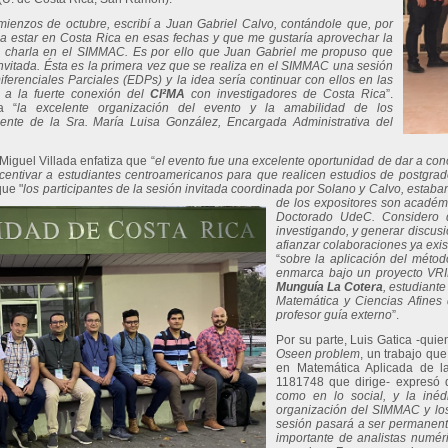
mienzos de octubre, escribí a Juan Gabriel Calvo, contándole que, por
a a estar en Costa Rica en esas fechas y que me gustaría aprovechar la
a charla en el SIMMAC. Es por ello que Juan Gabriel me propuso que
vitada. Ésta es la primera vez que se realiza en el SIMMAC una sesión
erenciales Parciales (EDPs) y la idea sería continuar con ellos en las
o a la fuerte conexión del
CI²MA
con investigadores de Costa Rica
”.
a “
la excelente organización del evento y la amabilidad de los
ente de la Sra. María Luisa González, Encargada Administrativa del
Miguel Villada enfatiza que “
el evento fue una excelente oportunidad de dar a co
ncentivar a estudiantes centroamericanos para que realicen estudios de postgr
que "
los participantes de la sesión invitada coordinada por Solano y Calvo, estaba
de los expositores son académ
Doctorado UdeC. Considero q
investigando, y generar discusi
afianzar colaboraciones ya exi
“
sobre la aplicación del méto
enmarca bajo un proyecto VRI
Munguía La Cotera
, estudiant
Matemática y Ciencias Afines 
profesor guía externo
”.
Por su parte, Luis Gatica -quie
Oseen problem
, un trabajo que
en Matemática Aplicada de
1181748 que dirige- expresó 
como en lo social, y la inéd
organización del SIMMAC y los 
sesión pasará a ser permanen
importante de analistas numéri