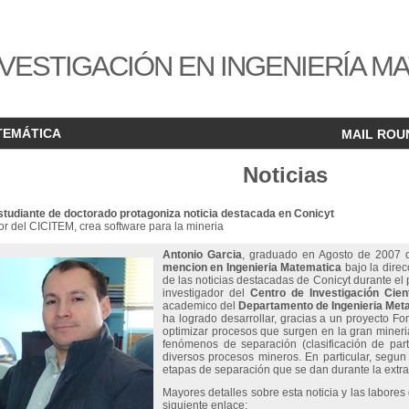
VESTIGACIÓN EN INGENIERÍA M
TEMÁTICA
MAIL ROU
Noticias
studiante de doctorado protagoniza noticia destacada en Conicyt
or del CICITEM, crea software para la mineria
Antonio Garcia
,
graduado en Agosto de 2007 
mencion en Ingenieria Matematica
bajo la direc
de las noticias destacadas de Conicyt durante el
investigador del
Centro de Investigación Cient
academico del
Departamento de Ingenieria Metal
ha logrado desarrollar, gracias a un proyecto 
optimizar procesos que surgen en la gran mineria
fenómenos de separación (clasificación de par
diversos procesos mineros. En particular, segun 
etapas de separación que se dan durante la extra
Mayores detalles sobre esta noticia y las labore
siguiente enlace: