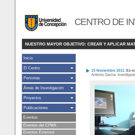
CENTRO DE IN
NUESTRO MAYOR OBJETIVO: CREAR Y APLICAR MA
Inicio
El Centro
15 Noviembre 2011
:
Ex-e
Antonio Garcia, investigad
Personas
Áreas de Investigación
Proyectos
Publicaciones
Eventos
Eventos del CI²MA
Eventos Externos