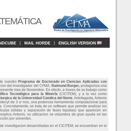
ATEMÁTICA
|
|
NDCUBE
MAIL HORDE
ENGLISH VERSION
de nuestro
Programa de Doctorado en Ciencias Aplicadas con
cion del investigador del CI²MA,
Raimund Burger
,
protagoniza una
 presente mes de Noviembre. En efecto, a traves de su trabajo como
ífico Tecnológico para la Minería
(CICITEM), y a la vez como
urgica de la Universidad Catolica del Norte
, Antofagasta, Antonio
Fondecyt de 3 a~nos, una poderosa herramienta computacional para
. Concretamente, se trata de un software que permite analizar los
tículas sólidas y separación de fases liquidas) que aparecen en
explica Antonio, su utilizacion se vislumbra de gran ayuda en las
cción por solventes.
s de investigacion desarrolladas en el CICITEM, se encuentran en el