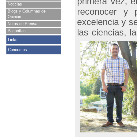
primera vez, e
Noticias
reconocer y p
Blogs y Columnas de
Opinión
excelencia y se
Notas de Prensa
las ciencias, 
Pasantías
Links
Concursos