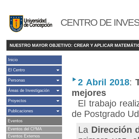
CENTRO DE INVES
NUESTRO MAYOR OBJETIVO: CREAR Y APLICAR MATEMÁTI
Inicio
El Centro
2 Abril 2018
:
Personas
mejores
Áreas de Investigación
El trabajo real
Proyectos
Publicaciones
de Postgrado U
Eventos
La
Dirección 
Eventos del CI²MA
Eventos Externos