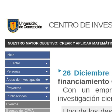
CENTRO DE INVES
NUESTRO MAYOR OBJETIVO: CREAR Y APLICAR MATEMÁTI
Inicio
El Centro
26 Diciembre
Personas
financiamiento
Áreas de Investigación
Con un empre
Proyectos
Publicaciones
investigación cien
Eventos
Uno de los desa
Eventos del CI²MA