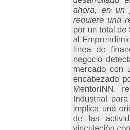
ahora, en un 
requiere una r
por un total de
al Emprendimi
línea de fina
negocio detect
mercado con u
encabezado po
MentorINN
, r
Industrial par
implica una ori
de las activi
vinculación con