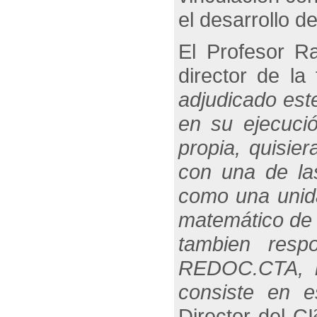
el desarrollo d
El Profesor R
director de la
adjudicado est
en su ejecució
propia, quisie
con una de la
como una unida
matemático de 
tambien res
REDOC.CTA, l
consiste en e
Director del C