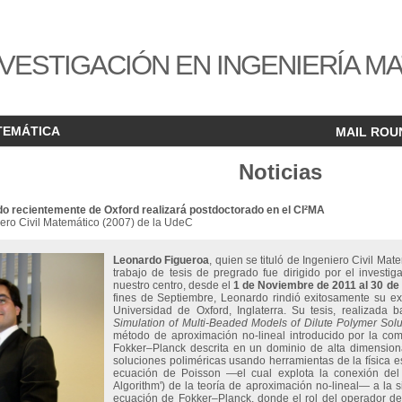
VESTIGACIÓN EN INGENIERÍA M
TEMÁTICA
MAIL ROU
Noticias
o recientemente de Oxford realizará postdoctorado en el CI²MA
ero Civil Matemático (2007) de la UdeC
Leonardo Figueroa
, quien se tituló de Ingeniero Civil M
trabajo de tesis de pregrado fue dirigido por el investi
nuestro centro, desde el
1 de Noviembre de 2011 al 30 de
fines de Septiembre, Leonardo rindió exitosamente su e
Universidad de Oxford, Inglaterra. Su tesis, realizada 
Simulation of Multi-Beaded Models of Dilute Polymer Solu
método de aproximación no-lineal introducido por la co
Fokker–Planck descrita en un dominio de alta dimension
soluciones poliméricas usando herramientas de la física est
ecuación de Poisson —el cual explota la conexión del
Algorithm') de la teoría de aproximación no-lineal— a la 
ecuación de Fokker–Planck, donde el rol del operador 