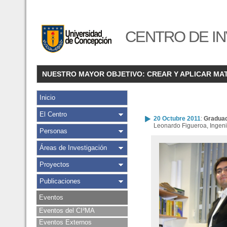
CENTRO DE IN
NUESTRO MAYOR OBJETIVO: CREAR Y APLICAR MA
Inicio
El Centro
20 Octubre 2011
:
Graduad
Leonardo Figueroa, Ingeni
Personas
Áreas de Investigación
Proyectos
Publicaciones
Eventos
Eventos del CI²MA
Eventos Externos