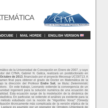
ATEMÁTICA
|
|
NDCUBE
MAIL HORDE
ENGLISH VERSION
atemático de la Universidad de Concepción en Enero de 2007, y cuyo
gador del CI²MA,
Gabriel N. Gatica
, realizará un postdoctorado en
 Octubre de 2013
, financiado por el proyecto Mecesup UCO0713. A
xamen final para obtener el grado de Doctor en Matemática de la
bajo la dirección del Profesor
Endre Suli
, se titula
:
Deterministic
tions
. En este trabajo, Leonardo extiende la convergencia de un
munidad ingenieril para la solución numérica de una ecuación de
alidad. Esta ecuación surge de la modelación de la dinámica de
adística. En particular, se extiende el análisis ya existente para la
 método estudiado con la noción de "Algoritmo Voraz" ('Greedy
situación técnicamente más complicada de la versión elíptica de la
de Laplace es asumido por un operador de Ornstein–Uhlenbeck de