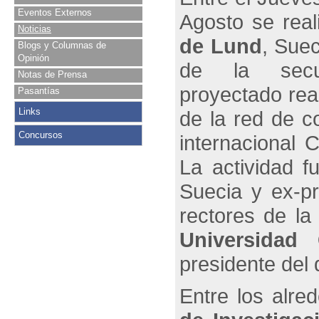
Eventos Externos
Agosto se real
Noticias
de Lund
, Suec
Blogs y Columnas de
Opinión
de la secu
Notas de Prensa
proyectado rea
Pasantías
Links
de la
red de c
Concursos
internacional 
La actividad f
Suecia y ex-p
rectores de l
Universidad
presidente del 
Entre los alre