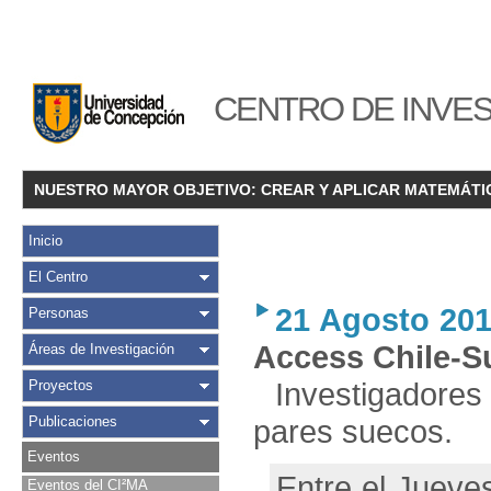
CENTRO DE INVES
NUESTRO MAYOR OBJETIVO: CREAR Y APLICAR MATEMÁTI
Inicio
El Centro
21 Agosto 20
Personas
Access Chile-S
Áreas de Investigación
Investigadores
Proyectos
Publicaciones
pares suecos.
Eventos
Entre el Jueve
Eventos del CI²MA