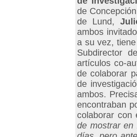
de Investigac
de Concepción:
de Lund,
Jul
ambos invitado
a su vez, tiene
Subdirector d
artículos co-a
de colaborar p
de investigaci
ambos. Precis
encontraban po
colaborar con e
de mostrar en 
días, pero ante