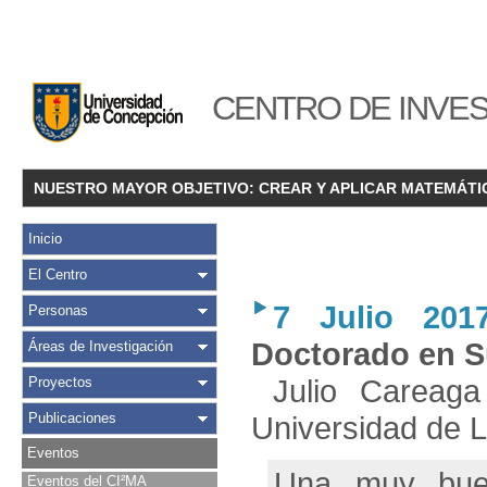
CENTRO DE INVES
NUESTRO MAYOR OBJETIVO: CREAR Y APLICAR MATEMÁTI
Inicio
El Centro
7 Julio 201
Personas
Doctorado en S
Áreas de Investigación
Julio Careaga
Proyectos
Publicaciones
Universidad de 
Eventos
Una muy buena
Eventos del CI²MA