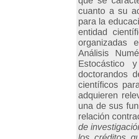
que se caract
cuanto a su ac
para la educac
entidad cient
organizadas 
Análisis Numé
Estocástico 
doctorandos de
científicos pa
adquieren rele
una de sus fun
relación contr
de investigació
los créditos q