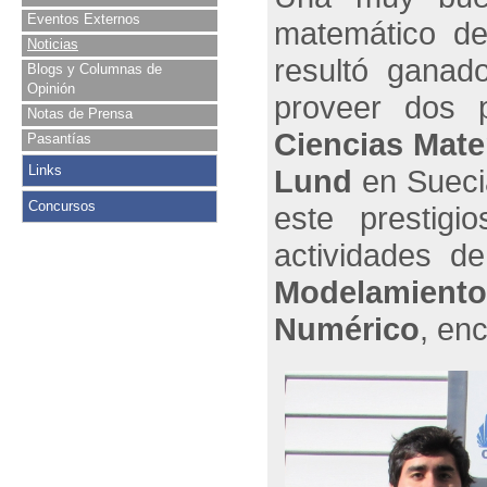
Eventos Externos
matemático d
Noticias
resultó ganad
Blogs y Columnas de
Opinión
proveer dos 
Notas de Prensa
Ciencias Mate
Pasantías
Links
Lund
en Suecia
Concursos
este prestigi
actividades de
Modelamiento
Numérico
, en