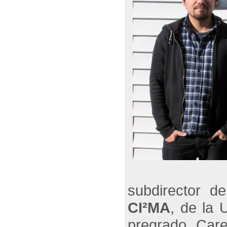
subdirector d
CI²MA
, de la
pregrado. Care