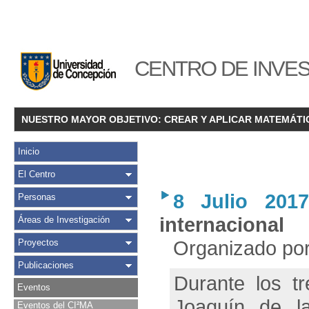
CENTRO DE INVES
NUESTRO MAYOR OBJETIVO: CREAR Y APLICAR MATEMÁTI
Inicio
El Centro
8 Julio 2017
Personas
internacional
Áreas de Investigación
Organizado por
Proyectos
Publicaciones
Durante los t
Eventos
Joaquín de la
Eventos del CI²MA