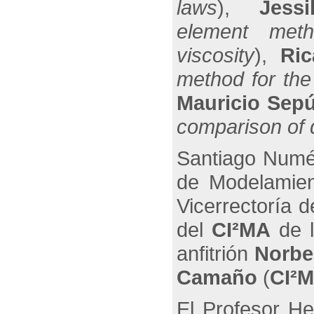
laws
),
Jess
element meth
viscosity
),
Ric
method for the
Mauricio Sep
comparison of 
Santiago Numér
de Modelamien
Vicerrectoría 
del
CI²MA
de l
anfitrión
Norbe
Camaño
(
CI²
El Profesor He