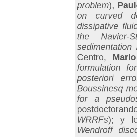
problem
),
Paul
on curved d
dissipative flui
the Navier-S
sedimentation 
Centro,
Mario
formulation f
posteriori er
Boussinesq mo
for a pseudost
postdoctorand
WRRFs
); y l
Wendroff disc