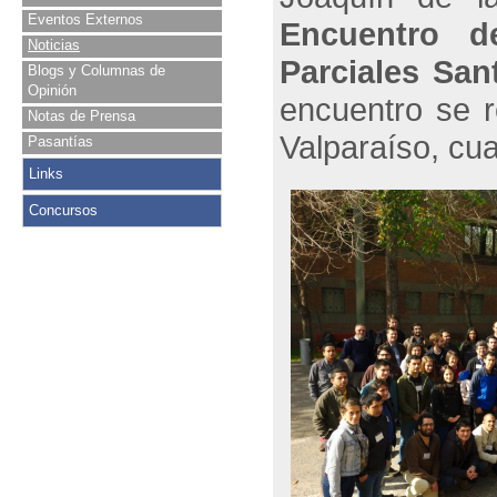
Eventos Externos
Encuentro d
Noticias
Parciales San
Blogs y Columnas de
Opinión
encuentro se r
Notas de Prensa
Valparaíso, cu
Pasantías
Links
Concursos