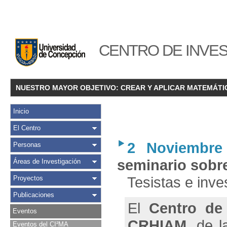
CENTRO DE INVES
NUESTRO MAYOR OBJETIVO: CREAR Y APLICAR MATEMÁTI
Inicio
El Centro
2 Noviembre
Personas
seminario sobre
Áreas de Investigación
Tesistas e inv
Proyectos
Publicaciones
El
Centro de 
Eventos
CRHIAM
, de 
Eventos del CI²MA