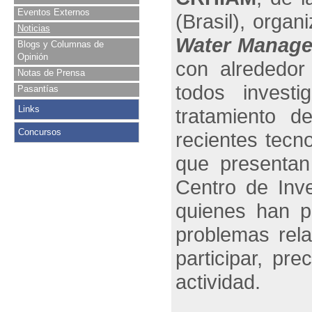
Eventos Externos
(Brasil), organ
Noticias
Water Manag
Blogs y Columnas de
Opinión
con alrededor
Notas de Prensa
todos invest
Pasantías
Links
tratamiento d
Concursos
recientes tecn
que presentan
Centro de Inv
quienes han p
problemas rela
participar, pr
actividad.