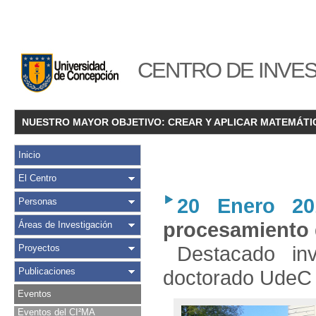
CENTRO DE INVES
NUESTRO MAYOR OBJETIVO: CREAR Y APLICAR MATEMÁTI
Inicio
El Centro
20 Enero 20
Personas
procesamiento
Áreas de Investigación
Destacado in
Proyectos
Publicaciones
doctorado UdeC
Eventos
Eventos del CI²MA