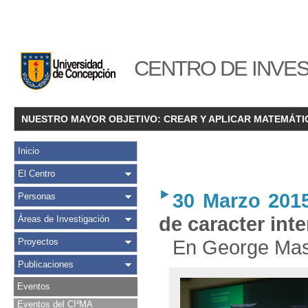
CENTRO DE INVES
NUESTRO MAYOR OBJETIVO: CREAR Y APLICAR MATEMÁTI
Inicio
El Centro
30 Marzo 201
Personas
de caracter int
Áreas de Investigación
En George Maso
Proyectos
Publicaciones
Eventos
Eventos del CI²MA