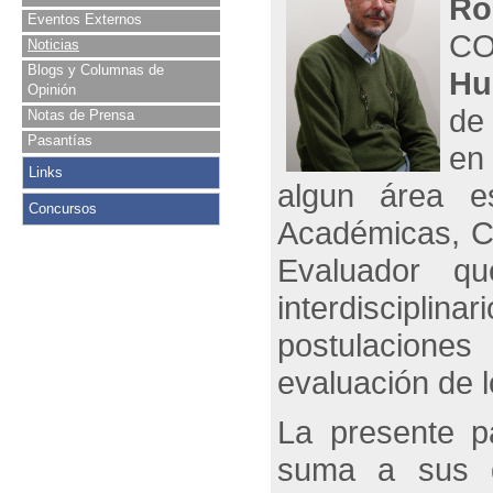
Ro
Eventos Externos
CO
Noticias
Blogs y Columnas de
Hu
Opinión
de
Notas de Prensa
Pasantías
en
Links
algun área es
Concursos
Académicas, Ce
Evaluador qu
interdisciplin
postulaciones
evaluación de 
La presente p
suma a sus d