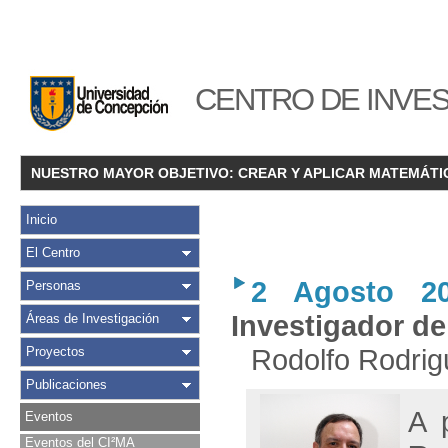
CENTRO DE INVES
NUESTRO MAYOR OBJETIVO: CREAR Y APLICAR MATEMÁTI
Inicio
El Centro
2 Agosto 20
Personas
Investigador de
Áreas de Investigación
Rodolfo Rodrigu
Proyectos
Publicaciones
A 
Eventos
Eventos del CI²MA