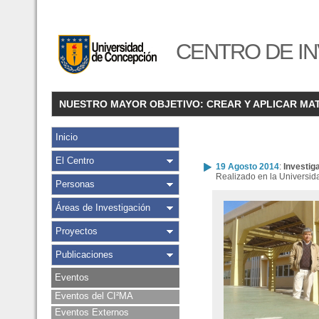
CENTRO DE IN
NUESTRO MAYOR OBJETIVO: CREAR Y APLICAR MA
Inicio
El Centro
19 Agosto 2014
:
Investi
Realizado en la Universid
Personas
Áreas de Investigación
Proyectos
Publicaciones
Eventos
Eventos del CI²MA
Eventos Externos