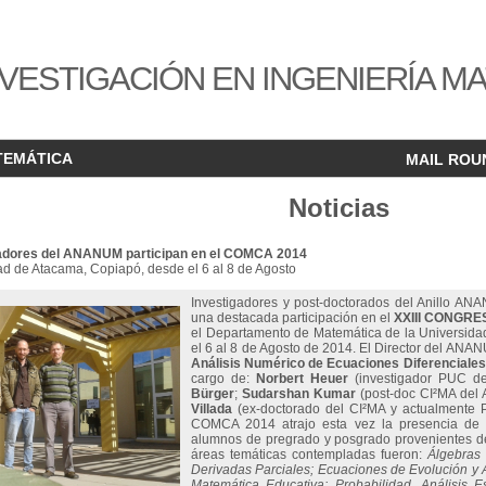
VESTIGACIÓN EN INGENIERÍA M
TEMÁTICA
MAIL ROU
Noticias
gadores del ANANUM participan en el COMCA 2014
ad de Atacama, Copiapó, desde el 6 al 8 de Agosto
Investigadores y post-doctorados del Anillo A
una destacada participación en el
XXIII CONGR
el Departamento de Matemática de la Universida
el 6 al 8 de Agosto de 2014. El Director del ANA
Análisis Numérico de Ecuaciones Diferenciales
cargo de:
Norbert Heuer
(investigador PUC de
Bürger
;
Sudarshan Kumar
(post-doc CI²MA del A
Villada
(ex-doctorado del CI²MA y actualmente Pro
COMCA 2014 atrajo esta vez la presencia de 
alumnos de pregrado y posgrado provenientes de 
áreas temáticas contempladas fueron:
Álgebras 
Derivadas Parciales; Ecuaciones de Evolución y An
Matemática Educativa; Probabilidad, Análisis 