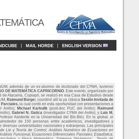
ATEMÁTICA
|
|
NDCUBE
MAIL HORDE
ENGLISH VERSION
NANUM, además de un ex-alumno de doctorado del CI²MA, tuvieron
ESO DE MATEMÁTICA CAPRICORNIO
. Este evento, organizado por
d de Atacama, Copiapó, se realizó en esa Casa de Estudios desde
NUM,
Raimund Bürge
r, coordinó allí la ya clásica
Sesión Invitada de
 Parciales,
la cual contó en esta oportunidad con presentaciones a
l Anillo);
Michael Karkulik
(post-doc PUC del Anillo);
Raimund
nillo);
Gabriel N. Gatica
(investigador CI²MA del Anillo); y
Luis M.
fesor Asistente en la Universidad del Bío-Bío). En lo global, el
alrededor de 150 personas entre académicos, investigadores y
diversas universidades nacionales y extranjeras. Las principales
de Lie y Teoría de Control; Análisis Numérico de Ecuaciones en
álisis Funcional; Ecuaciones Diferenciales Parciales; Estadística;
Estocástico y Física Matemática; Sistemas Dinámicos; Teoría de