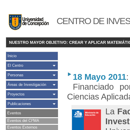
CENTRO DE INVES
NUESTRO MAYOR OBJETIVO: CREAR Y APLICAR MATEMÁTI
Inicio
El Centro
18 Mayo 2011
Personas
Financiado p
Áreas de Investigación
Ciencias Aplica
Proyectos
Publicaciones
La
Fac
Eventos
Inves
Eventos del CI²MA
Eventos Externos