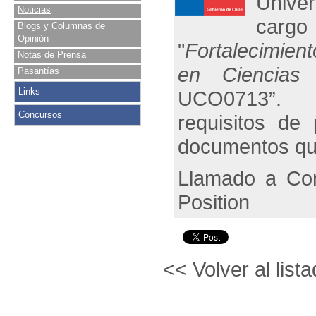
Univer
Noticias
cargo
Blogs y Columnas de
Opinión
"
Fortalecimient
Notas de Prensa
en Ciencias
Pasantías
Links
UCO0713”. Ma
Concursos
requisitos de 
documentos que
Llamado a Con
Position
<< Volver al lista