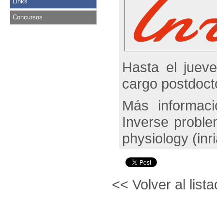
Links
Concursos
Hasta el juev
cargo postdocto
Más informac
Inverse proble
physiology (inri
<< Volver al lis