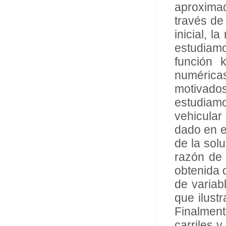
aproximad
través de
inicial, 
estudiam
función 
numérica
motivados
estudiamo
vehicular
dado en e
de la solu
razón de 
obtenida d
de variab
que ilust
Finalment
carriles y