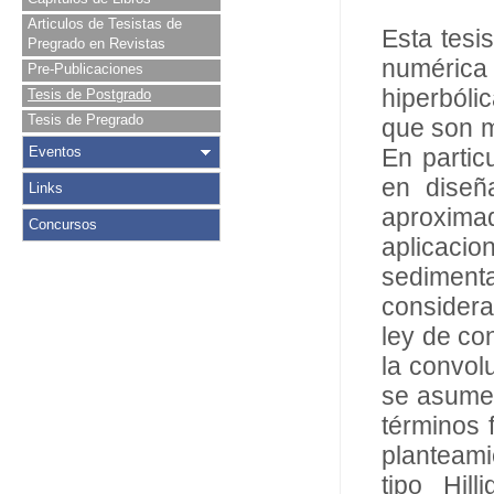
Articulos de Tesistas de
Esta tesi
Pregrado en Revistas
numérica 
Pre-Publicaciones
hiperbóli
Tesis de Postgrado
Tesis de Pregrado
que son m
Eventos
En partic
en diseñ
Links
aproxima
Concursos
aplicaci
sedimen
considera
ley de co
la convol
se asume 
términos 
planteami
tipo Hil