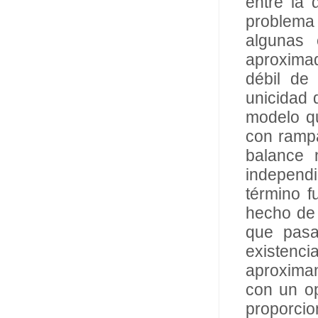
entre la 
problema
algunas 
aproximad
débil de
unicidad 
modelo qu
con rampa
balance 
independi
término f
hecho de 
que pasa
existen
aproximan
con un op
proporci