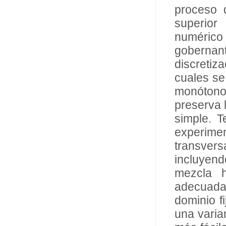
proceso 
superior
numérico
goberna
discretiz
cuales se
monótono 
preserva 
simple. T
experime
transvers
incluyend
mezcla h
adecuada
dominio f
una varia