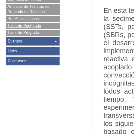
Articulos de Tesistas de
En esta t
Pregrado en Revistas
la sedim
Pre-Publicaciones
(SSTs, po
Tesis de Postgrado
Tesis de Pregrado
(SBRs, po
Eventos
el desar
implemen
Links
reactiva
Concursos
acoplado
convecci
incógnita
lodos act
tiempo. 
experime
transvers
los sigui
basado e