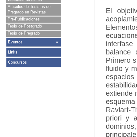
Articulos de Tesistas de
El objet
Pregrado en Revistas
acoplami
Pre-Publicaciones
Elementos
Tesis de Postgrado
Tesis de Pregrado
ecuacione
Eventos
interfas
balance 
Links
Primero se
Concursos
fluido y 
espacios 
estabili
extiende 
esquema 
Raviart-T
priori y 
dominios
principal