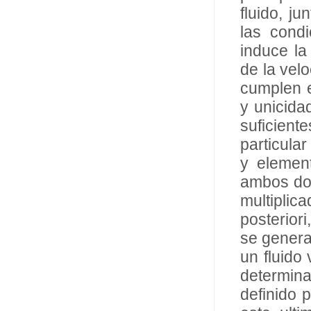
fluido, j
las condi
induce la
de la velo
cumplen e
y unicida
suficient
particula
y elemen
ambos dom
multiplic
posterior
se genera
un fluido
determina
definido 