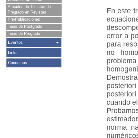
Articulos de Tesistas de
En este tr
Pregrado en Revistas
ecuacione
Pre-Publicaciones
descompo
Tesis de Postgrado
Tesis de Pregrado
error a po
Eventos
para reso
no homog
Links
problema 
Concursos
homogeni
Demostram
posterio
posterior
cuando el
Probamos 
estimador
norma na
numérico