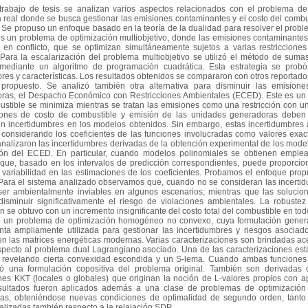
trabajo de tesis se analizan varios aspectos relacionados con el problema 
 real donde se busca gestionar las emisiones contaminantes y el costo del combu
a. Se propuso un enfoque basado en la teoría de la dualidad para resolver el pr
s un problema de optimización multiobjetivo, donde las emisiones contaminantes 
s en conflicto, que se optimizan simultáneamente sujetos a varias restricciones
 Para la escalarización del problema multiobjetivo se utilizó el método de su
 mediante un algoritmo de programación cuadrática. Esta estrategia se prob
res y características. Los resultados obtenidos se compararon con otros reportad
propuesto. Se analizó también otra alternativa para disminuir las emision
ras, el Despacho Económico con Restricciones Ambientales (ECED). Este es un p
ustible se minimiza mientras se tratan las emisiones como una restricción con un
iones de costo de combustible y emisión de las unidades generadoras deben
en incertidumbres en los modelos obtenidos. Sin embargo, estas incertidumbr
 considerando los coeficientes de las funciones involucradas como valores exact
analizaron las incertidumbres derivadas de la obtención experimental de los mode
ión del ECED. En particular, cuando modelos polinomiales se obtienen emplea
que, basado en los intervalos de predicción correspondientes, puede proporcion
a variabilidad en las estimaciones de los coeficientes. Probamos el enfoque propu
 Para el sistema analizado observamos que, cuando no se consideran las incertid
er ambientalmente inviables en algunos escenarios; mientras que las solucio
isminuir significativamente el riesgo de violaciones ambientales. La robuste
n se obtuvo con un incremento insignificante del costo total del combustible en to
ó un problema de optimización homogéneo no convexo, cuya formulación generaliz
nta ampliamente utilizada para gestionar las incertidumbres y riesgos asociad
en las matrices energéticas modernas. Varias caracterizaciones son brindadas ac
especto al problema dual Lagrangiano asociado. Una de las caracterizaciones está
, revelando cierta convexidad escondida y un S-lema. Cuando ambas funcione
ió una formulación copositiva del problema original. También son derivadas
nes KKT (locales o globales) que originan la noción de L-valores propios con ap
sultados fueron aplicados además a una clase de problemas de optimización f
cas, obteniéndose nuevas condiciones de optimalidad de segundo orden, tanto
alizadas también respecto a la relajación SDP.