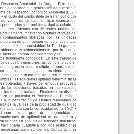
de Despacho Ambiental de Cargas. Este es un
stible asociado a la generación de potencia el
oblema de Despacho Económico Ambiental (EED).
y el costo del combustible se tratan como dos
 derivadas de las características técnicas del
mas ponderadas y el problema dual asociado se
ó en tres sistemas con diferentes número de
os previamente, mostrando algunas ventajas del
es contaminantes liberadas por las unidades
roblema de optimización donde el costo total
 límite máximo preestablecido. Por lo general,
 obtenerse experimentalmente, por lo que se
es a menudo no son consideradas y el ECED se
os (totalmente conocidos). En este trabajo de
los de costo y emisiones, así como el efecto en
ndo regresión lineal múltiple, propusimos un
ar soluciones inmunizadas, en cierto sentido,
esto en un sistema real de la red el eléctrica
umbres, las soluciones óptimas determinísticas
nes obtenidas a través del enfoque propuesto
z de las soluciones basadas en intervalos de
dos los casos estudiados. Finalmente se discutió
a, en particular, el Problema del Portafolio;
os a la penetración de fuentes renovables de
erca de la validez de la propiedad de dualidad
 relacionada con la convexidad de (g, f )(C) +
s tienen el mismo grado de homogeneidad, se
 condiciones de optimalidad de orden cero y
licaciones en análisis de tensores simétricos.
raccionaria cuadrática con dos restricciones
 necesarias como suficientes. Comparaciones