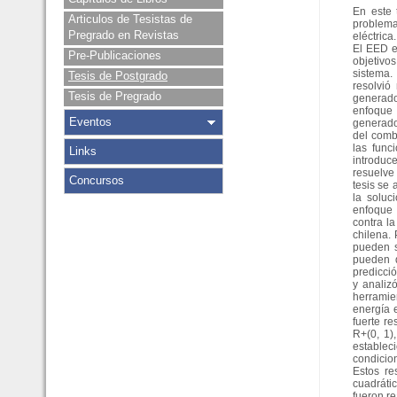
En este 
Articulos de Tesistas de
problema
Pregrado en Revistas
eléctric
El EED e
Pre-Publicaciones
objetivo
sistema.
Tesis de Postgrado
resolvió
Tesis de Pregrado
generado
enfoque 
Eventos
generado
del comb
las func
Links
introduc
resuelve
Concursos
tesis se 
la soluc
enfoque 
contra l
chilena.
pueden s
pueden d
predicció
y analiz
herramie
energía 
fuerte r
R+(0, 1)
establec
condicio
Estos re
cuadráti
fueron re