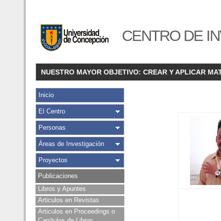
CENTRO DE IN
NUESTRO MAYOR OBJETIVO: CREAR Y APLICAR MA
Inicio
El Centro
Personas
Áreas de Investigación
Proyectos
Publicaciones
Libros y Apuntes
Articulos en Revistas
Articulos en Proceedings o
Capítulos de Libros