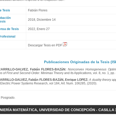
e Tesis
Fabián Flores
obación
2018, Diciembre 14
esis
nsa de Tesis
2022, Enero 27
rofesional
Descargar Tesis en PDF
Publicaciones Originadas de la Tesis (ISI
CARRILLO-GALVEZ, Fabián FLORES-BAZáN:
Nonconvex Homogeneous Optimiz
ns of First and Second-Order
. Minimax Theory and its Applications, vol. 8, no. 1, pp.
CARRILLO-GALVEZ, Fabián FLORES-BAZáN, Enrique LOPEZ:
A duality theory a
. Electric Power Systems Research, vol 184, Art. Num. 106285, (2020).
e Posgrado.
IERÍA MATEMÁTICA, UNIVERSIDAD DE CONCEPCIÓN - CASILLA 16