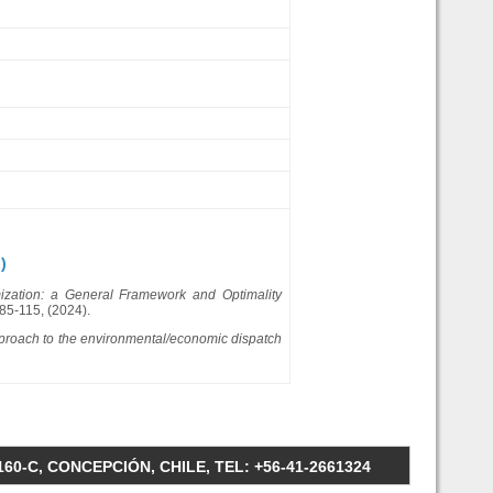
)
ation: a General Framework and Optimality
 85-115, (2024).
pproach to the environmental/economic dispatch
0-C, CONCEPCIÓN, CHILE, TEL: +56-41-2661324