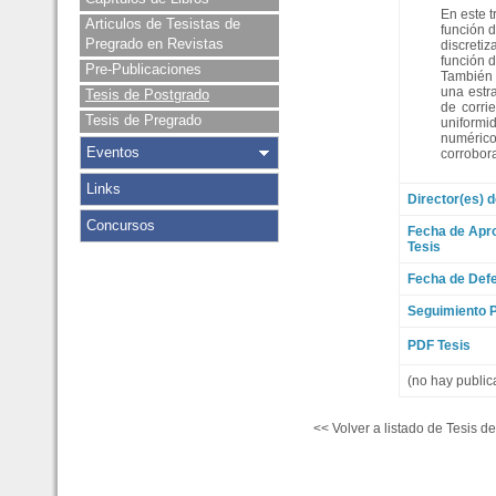
En este 
Articulos de Tesistas de
función 
Pregrado en Revistas
discretiz
función 
Pre-Publicaciones
También 
una estr
Tesis de Postgrado
de corri
Tesis de Pregrado
uniformi
numérico
Eventos
corrobora
Links
Director(es) d
Concursos
Fecha de Apr
Tesis
Fecha de Defe
Seguimiento P
PDF Tesis
(no hay public
<< Volver a listado de Tesis d