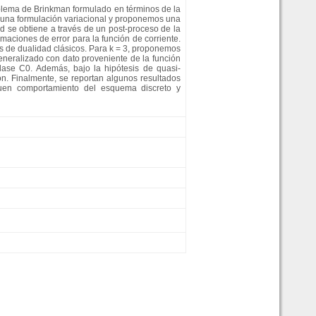
oblema de Brinkman formulado en términos de la
s una formulación variacional y proponemos una
ad se obtiene a través de un post-proceso de la
aciones de error para la función de corriente.
 de dualidad clásicos. Para k = 3, proponemos
eneralizado con dato proveniente de la función
clase C0. Además, bajo la hipótesis de quasi-
n. Finalmente, se reportan algunos resultados
 buen comportamiento del esquema discreto y