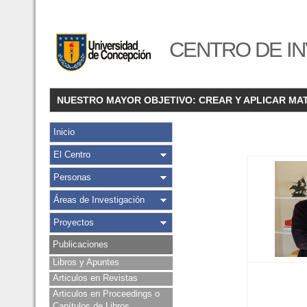
CENTRO DE IN
NUESTRO MAYOR OBJETIVO: CREAR Y APLICAR MA
Inicio
El Centro
Personas
Áreas de Investigación
Proyectos
Publicaciones
Libros y Apuntes
Articulos en Revistas
Articulos en Proceedings o
Capítulos de Libros