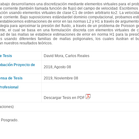
trabajo desarrollamos una discretización mediante elementos virtuales para el pr
de corriente (también llamada función de flujo) del campo de velocidad. Escribimo
ación usando elementos virtuales de clase C1 de orden arbitrario k≥2. La velocid
de corriente. Bajo suposiciones estándardel dominio computacional, probamos estim
establecemos estimaciones de error en las normas L2 y H1 a través de argumentos
ategia para aproximar la presión del fluido, a través de un problema de Poisson g
ente, el cual se basa en una formulación discreta con elementos virtuales de 
dad de las mallas se establece estimaciones de error en norma H1 para la presió
s usando diferentes familias de mallas poligonales, los cuales ilustran el
n nuestros resultados teóricos.
e Tesis
David Mora
, Carlos Reales
obación Proyecto de
2018, Agosto 08
nsa de Tesis
2019, Noviembre 08
rofesional
Descargar Tesis en PDF
aciones)
e Posgrado.