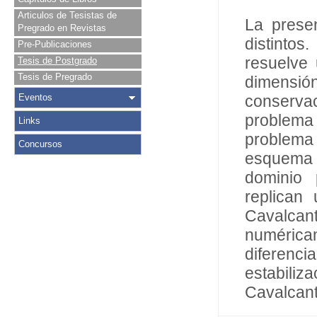
Articulos de Tesistas de
La presen
Pregrado en Revistas
distintos
Pre-Publicaciones
resuelve
Tesis de Postgrado
Tesis de Pregrado
dimensió
Eventos
conserva
problema 
Links
problema
Concursos
esquema 
dominio 
replican
Cavalcant
numérica
diferenc
estabili
Cavalcant