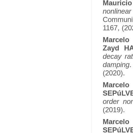
Maurici
nonlinea
Communica
1167, (20
Marcelo
Zayd HA
decay rat
damping
.
(2020).
Marcel
SEPúLVE
order non
(2019).
Marcel
SEPúLVE