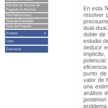
Articulos de Tesistas de
En esta T
Pregrado en Revistas
resolver 
Pre-Publicaciones
precisame
Tesis de Postgrado
Tesis de Pregrado
dual-dual
Eventos
doble de 
estudio de
Links
deducir e
Concursos
implícito
potencial
eficiencia
punto de 
valor de 
una estim
análisis 
posterior
problema d