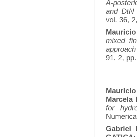
A-posteri
and DtN
vol. 36, 
Maurici
mixed fin
approach 
91, 2, pp
Maurici
Marcela
for hydr
Numerical
Gabriel