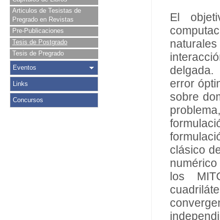
Articulos de Tesistas de
El objet
Pregrado en Revistas
computac
Pre-Publicaciones
naturales
Tesis de Postgrado
Tesis de Pregrado
interacc
Eventos
delgada.
error ópt
Links
sobre dom
Concursos
problema
formulac
formulaci
clásico d
numérico 
los MIT
cuadrilá
converg
independi