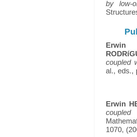
by low-o
Structure
Pub
Erwin 
RODRíG
coupled w
al., eds.
Erwin 
coupled 
Mathemati
1070, (20