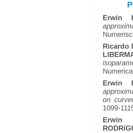
P
Erwin 
approxim
Numerisch
Ricardo
LIBERM
isoparame
Numerical
Erwin 
approxima
on curve
1099-1115
Erwin 
RODRíG