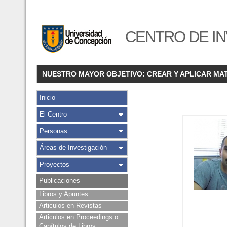
CENTRO DE IN
NUESTRO MAYOR OBJETIVO: CREAR Y APLICAR MA
Inicio
El Centro
Personas
Áreas de Investigación
Proyectos
Publicaciones
Libros y Apuntes
Articulos en Revistas
Articulos en Proceedings o
Capítulos de Libros