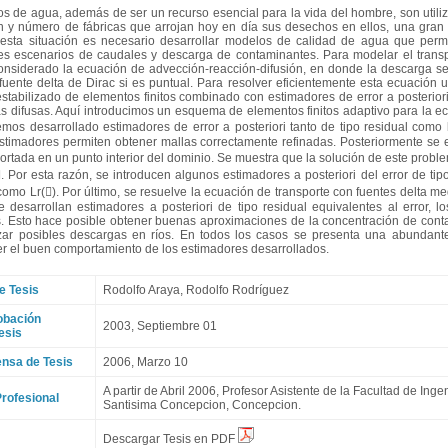
os de agua, además de ser un recurso esencial para la vida del hombre, son utili
n y número de fábricas que arrojan hoy en día sus desechos en ellos, una gran
 esta situación es necesario desarrollar modelos de calidad de agua que permi
es escenarios de caudales y descarga de contaminantes. Para modelar el transpo
nsiderado la ecuación de advección-reacción-difusión, en donde la descarga se 
fuente delta de Dirac si es puntual. Para resolver eficientemente esta ecuación
stabilizado de elementos finitos combinado con estimadores de error a posteriori
s difusas. Aquí introducimos un esquema de elementos finitos adaptivo para la e
emos desarrollado estimadores de error a posteriori tanto de tipo residual como
timadores permiten obtener mallas correctamente refinadas. Posteriormente se 
ortada en un punto interior del dominio. Se muestra que la solución de este proble
. Por esta razón, se introducen algunos estimadores a posteriori del error de tip
como Lr(). Por último, se resuelve la ecuación de transporte con fuentes delta m
e desarrollan estimadores a posteriori de tipo residual equivalentes al error, 
s. Esto hace posible obtener buenas aproximaciones de la concentración de contam
zar posibles descargas en ríos. En todos los casos se presenta una abundant
er el buen comportamiento de los estimadores desarrollados.
e Tesis
Rodolfo Araya
,
Rodolfo Rodríguez
obación
2003, Septiembre 01
esis
nsa de Tesis
2006, Marzo 10
A partir de Abril 2006, Profesor Asistente de la Facultad de Inge
rofesional
Santisima Concepcion, Concepcion.
Descargar Tesis en PDF