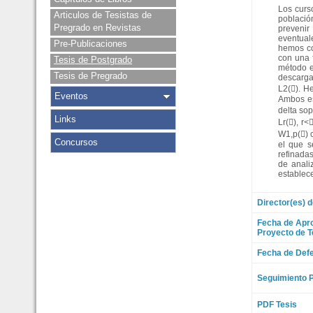
Los curs
Articulos de Tesistas de
població
Pregrado en Revistas
prevenir
eventual
Pre-Publicaciones
hemos co
con una 
Tesis de Postgrado
método e
Tesis de Pregrado
descarga
L2(). H
Eventos
Ambos es
delta sop
Links
Lr(), r<
W1,p() 
Concursos
el que s
refinada
de anali
establec
Director(es) d
Fecha de Apr
Proyecto de T
Fecha de Defe
Seguimiento P
PDF Tesis