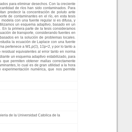
zados para eliminar desechos. Con la creciente
 cantidad de ríos han sido contaminados. Para
tan predecir la concentración de poluto ante
rte de contaminantes en el río, en esta tesis
modela con una fuente regular si es difusa, y
 utilizamos un esquema adaptivo, basado en un
. En la primera parte de la tesis consideramos
cuación de transporte, considerando fuentes en
 basados en la solución de problemas locales.
estudia la ecuación de Laplace con una fuente
ma pertenece a W1,p(), 1p<2, y por lo tanto a
o residual equivalentes al error tanto en norma
ediante un esquema adaptivo estabilizado, para
los que permiten obtener mallas correctamente
inantes, lo cual es de gran utilidad a la hora
e experimentación numérica, que nos permite
nieria de la Universidad Catolica de la