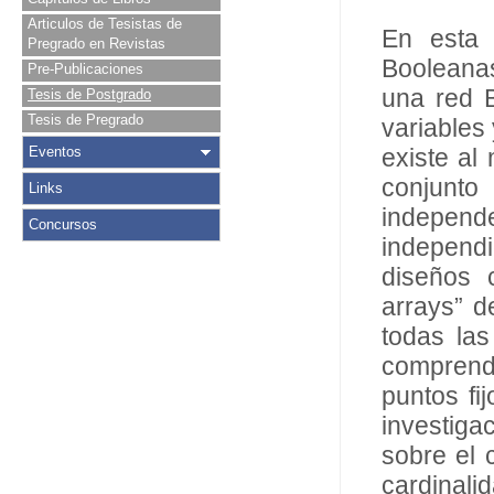
Articulos de Tesistas de
En esta 
Pregrado en Revistas
Booleana
Pre-Publicaciones
una red B
Tesis de Postgrado
Tesis de Pregrado
variables
Eventos
existe al
conjunto
Links
independe
Concursos
independ
diseños 
arrays” d
todas las
comprende
puntos fi
investiga
sobre el 
cardinal