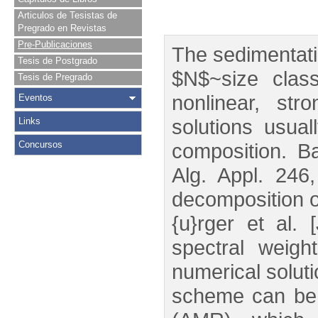
Articulos de Tesistas de
Pregrado en Revistas
Pre-Publicaciones
The sedimentati
Tesis de Postgrado
$N$~size clas
Tesis de Pregrado
nonlinear, str
Eventos
solutions usual
Links
Concursos
composition. B
Alg. Appl. 246
decomposition of
{u}rger et al.
spectral weigh
numerical soluti
scheme can be 