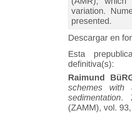
(AMR), which 
variation. Num
presented.
Descargar en f
Esta prepublic
definitiva(s):
Raimund BüRG
schemes with a
sedimentation
. 
(ZAMM), vol. 93,