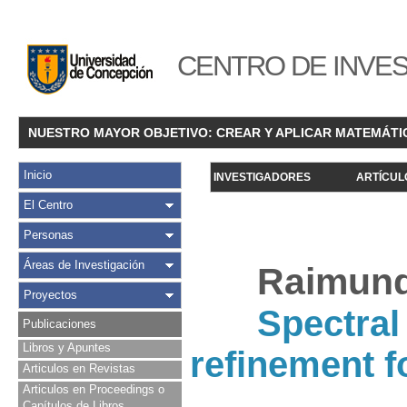
CENTRO DE INVES
NUESTRO MAYOR OBJETIVO: CREAR Y APLICAR MATEMÁTI
Inicio
INVESTIGADORES
ARTÍCUL
El Centro
Personas
Áreas de Investigación
Raimund 
Proyectos
Spectra
Publicaciones
Libros y Apuntes
refinement f
Articulos en Revistas
Articulos en Proceedings o
Capítulos de Libros