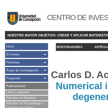
CENTRO DE INVES
NUESTRO MAYOR OBJETIVO: CREAR Y APLICAR MATEMÁTI
Inicio
INVESTIGADORES
ARTÍCUL
El Centro
Personas
Áreas de Investigación
Carlos D. A
Proyectos
Numerical i
Publicaciones
Libros y Apuntes
degener
Articulos en Revistas
Articulos en Proceedings o
Capítulos de Libros