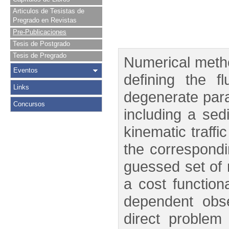
Articulos de Tesistas de
Pregrado en Revistas
Pre-Publicaciones
Tesis de Postgrado
Tesis de Pregrado
Numerical method
Eventos
defining the f
Links
degenerate para
Concursos
including a sed
kinematic traff
the correspondin
guessed set of 
a cost functio
dependent obse
direct problem