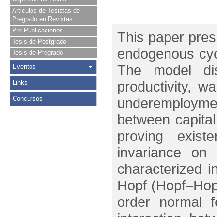
Articulos de Tesistas de
Pregrado en Revistas
Pre-Publicaciones
This paper pres
Tesis de Postgrado
endogenous cyc
Tesis de Pregrado
The model dis
Eventos
productivity, w
Links
Concursos
underemployme
between capital
proving existe
invariance on 
characterized 
Hopf (Hopf–Hopf
order normal f