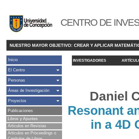
CENTRO DE INVES
NUESTRO MAYOR OBJETIVO: CREAR Y APLICAR MATEMÁTI
Inicio
INVESTIGADORES
ARTÍCUL
El Centro
Personas
Áreas de Investigación
Daniel C
Proyectos
Resonant an
Publicaciones
Libros y Apuntes
in a 4D
Articulos en Revistas
Articulos en Proceedings o
Capítulos de Libros