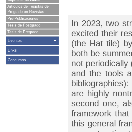
Articulos de Tesistas de
Pregrado en Revistas
Pre-Publicaciones
In 2023, two st
Tesis de Postgrado
excited their r
Tesis de Pregrado
Eventos
(the Hat tile)
Links
both be summed u
Concursos
not periodicall
and the tools a
bibliographies):
are highly nontr
second one, al
framework that
this general fra