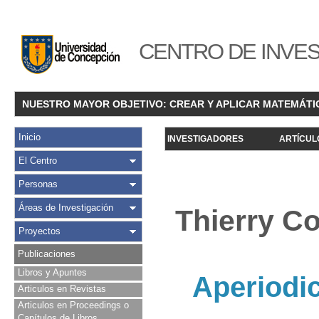
CENTRO DE INVES
NUESTRO MAYOR OBJETIVO: CREAR Y APLICAR MATEMÁTI
Inicio
INVESTIGADORES
ARTÍCUL
El Centro
Personas
Áreas de Investigación
Thierry Co
Proyectos
Publicaciones
Libros y Apuntes
Aperiodi
Articulos en Revistas
Articulos en Proceedings o
Capítulos de Libros