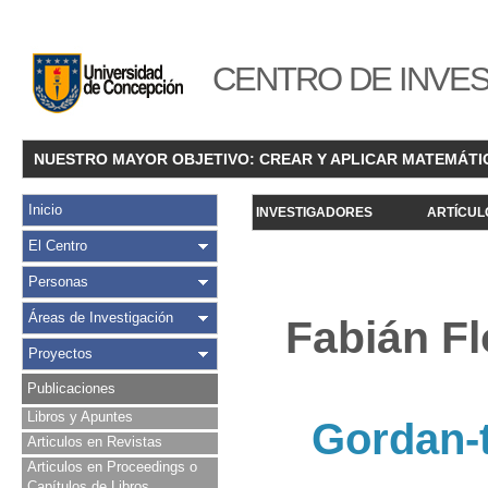
CENTRO DE INVES
NUESTRO MAYOR OBJETIVO: CREAR Y APLICAR MATEMÁTI
Inicio
INVESTIGADORES
ARTÍCUL
El Centro
Personas
Áreas de Investigación
Fabián F
Proyectos
Publicaciones
Libros y Apuntes
Gordan-t
Articulos en Revistas
Articulos en Proceedings o
Capítulos de Libros