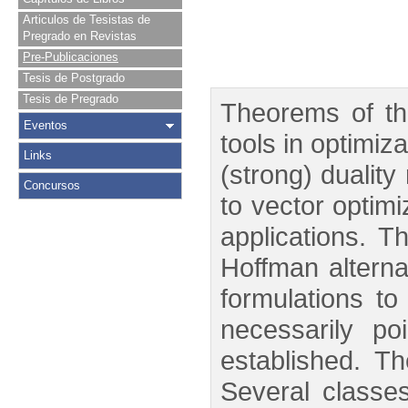
Articulos de Tesistas de
Pregrado en Revistas
Pre-Publicaciones
Tesis de Postgrado
Tesis de Pregrado
Theorems of th
Eventos
tools in optimiz
Links
(strong) duality
Concursos
to vector optimi
applications. T
Hoffman alterna
formulations to
necessarily po
established. Th
Several classes