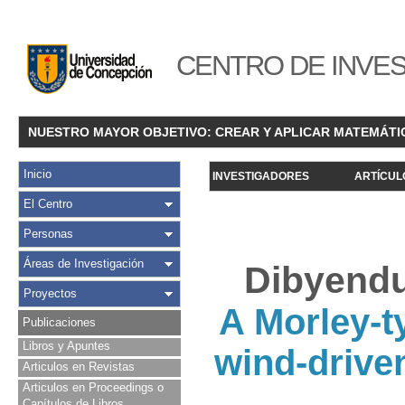
CENTRO DE INVES
NUESTRO MAYOR OBJETIVO: CREAR Y APLICAR MATEMÁTI
Inicio
INVESTIGADORES
ARTÍCUL
El Centro
Personas
Áreas de Investigación
Dibyendu
Proyectos
A Morley-t
Publicaciones
Libros y Apuntes
wind-drive
Articulos en Revistas
Articulos en Proceedings o
Capítulos de Libros