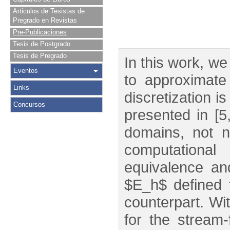
Articulos de Tesistas de
Pregrado en Revistas
Pre-Publicaciones
Tesis de Postgrado
Tesis de Pregrado
In this work, w
Eventos
to approximate
Links
discretization i
Concursos
presented in [5
domains, not n
computationa
equivalence and
$E_h$ defined 
counterpart. Wi
for the stream