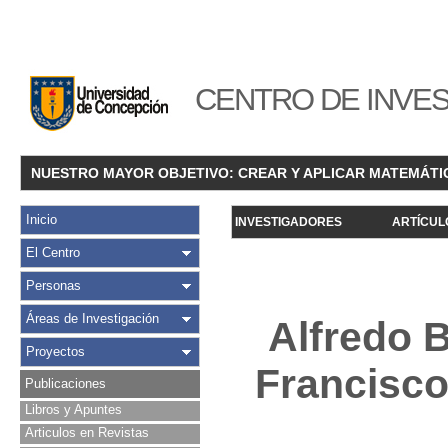
CENTRO DE INVES
NUESTRO MAYOR OBJETIVO: CREAR Y APLICAR MATEMÁTI
Inicio
INVESTIGADORES
ARTÍCUL
El Centro
Personas
Áreas de Investigación
Alfredo 
Proyectos
Francisco
Publicaciones
Libros y Apuntes
Articulos en Revistas