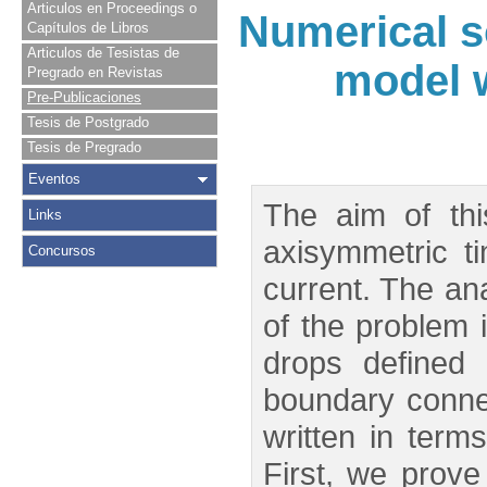
Articulos en Proceedings o
Numerical s
Capítulos de Libros
Articulos de Tesistas de
model w
Pregrado en Revistas
Pre-Publicaciones
Tesis de Postgrado
Tesis de Pregrado
Eventos
The aim of thi
Links
axisymmetric t
Concursos
current. The ana
of the problem 
drops defined 
boundary connec
written in term
First, we prove