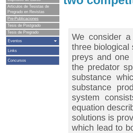
two competi
Articulos de Tesistas de
Pregrado en Revistas
Pre-Publicaciones
Tesis de Postgrado
Tesis de Pregrado
We consider a 
Eventos
three biological
Links
preys and one p
Concursos
the predator s
substance whi
substance prod
system consist
equation describ
solutions is pr
which lead to b