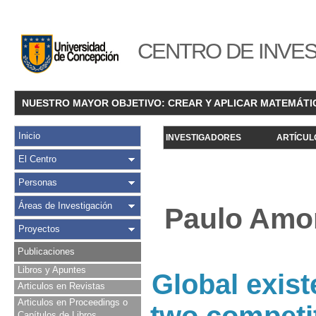
CENTRO DE INVES
NUESTRO MAYOR OBJETIVO: CREAR Y APLICAR MATEMÁTI
Inicio
INVESTIGADORES
ARTÍCUL
El Centro
Personas
Áreas de Investigación
Paulo Amor
Proyectos
Publicaciones
Libros y Apuntes
Global exist
Articulos en Revistas
Articulos en Proceedings o
Capítulos de Libros