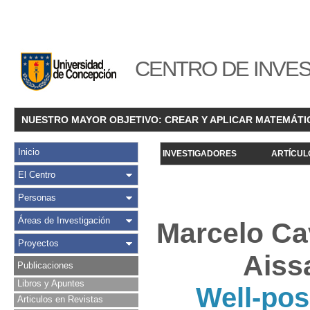
CENTRO DE INVES
NUESTRO MAYOR OBJETIVO: CREAR Y APLICAR MATEMÁTI
Inicio
INVESTIGADORES
ARTÍCUL
El Centro
Personas
Áreas de Investigación
Marcelo Cav
Proyectos
Aiss
Publicaciones
Libros y Apuntes
Well-pos
Articulos en Revistas