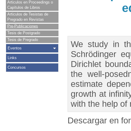
Articulos en Proceedings o
e
Capítulos de Libros
Articulos de Tesistas de
Pregrado en Revistas
Pre-Publicaciones
Tesis de Postgrado
Tesis de Pregrado
We study in th
Eventos
Schrödinger eq
Links
Dirichlet bound
Concursos
the well-posed
estimate depend
growth at infini
with the help of
Descargar en f