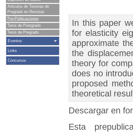
Articulos de Tesistas de
Pregrado en Revistas
Pre-Publicaciones
In this paper 
Tesis de Postgrado
for elasticity 
Tesis de Pregrado
approximate th
Eventos
the displacemen
Links
Concursos
theory for comp
does no introdu
proposed metho
theoretical resul
Descargar en f
Esta prepublic