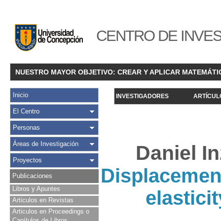
CENTRO DE INVES
NUESTRO MAYOR OBJETIVO: CREAR Y APLICAR MATEMÁTI
Inicio
INVESTIGADORES
ARTÍCUL
El Centro
Personas
Áreas de Investigación
Daniel I
Proyectos
Displacement
Publicaciones
Libros y Apuntes
elastici
Articulos en Revistas
Articulos en Proceedings o
Capítulos de Libros