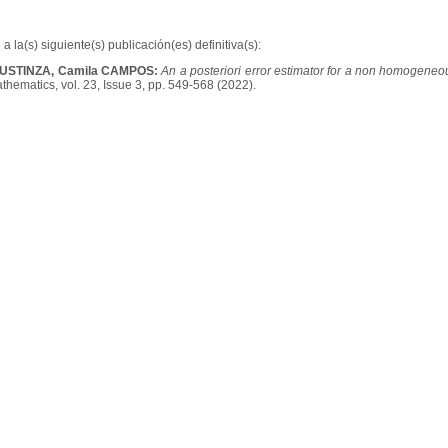
a la(s) siguiente(s) publicación(es) definitiva(s):
USTINZA, Camila CAMPOS:
An a posteriori error estimator for a non homogeneo
hematics, vol. 23, Issue 3, pp. 549-568 (2022).