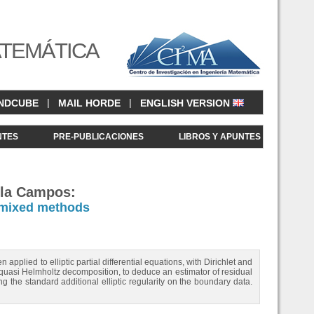
ATEMÁTICA
|
|
NDCUBE
MAIL HORDE
ENGLISH VERSION
NTES
PRE-PUBLICACIONES
LIBROS Y APUNTES
ila Campos:
l mixed methods
pplied to elliptic partial differential equations, with Dirichlet and
quasi Helmholtz decomposition, to deduce an estimator of residual
ring the standard additional elliptic regularity on the boundary data.