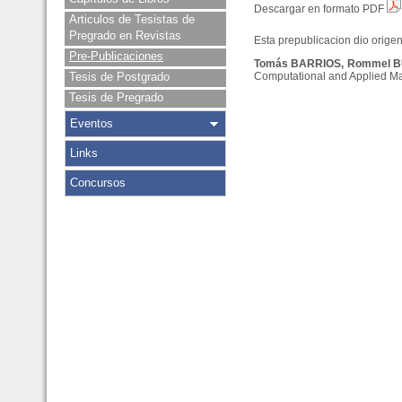
Descargar en formato PDF
Articulos de Tesistas de
Pregrado en Revistas
Esta prepublicacion dio origen 
Pre-Publicaciones
Tomás BARRIOS, Rommel B
Tesis de Postgrado
Computational and Applied Mat
Tesis de Pregrado
Eventos
Links
Concursos