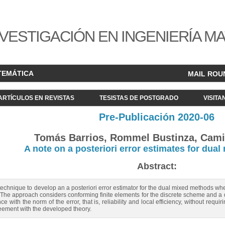
VESTIGACIÓN EN INGENIERÍA M
TEMÁTICA
MAIL ROU
ARTÍCULOS EN REVISTAS
TESISTAS DE POSTGRADO
VISITA
Pre-Publicación 2020-06
Tomás Barrios, Rommel Bustinza, Cam
A note on a posteriori error estimates for dua
Abstract:
technique to develop an a posteriori error estimator for the dual mixed methods when a
The approach considers conforming finite elements for the discrete scheme and a 
e with the norm of the error, that is, reliability and local efficiency, without requi
reement with the developed theory.