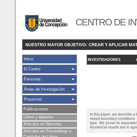
CENTRO DE IN
NUESTRO MAYOR OBJETIVO: CREAR Y APLICAR MA
Inicio
INVESTIGADORES
El Centro
Personas
Áreas de Investigación
Proyectos
Publicaciones
In this paper, we describe a 
Libros y Apuntes
mixed boundary conditions. 
type. We prove its equivalenc
Articulos en Revistas
Numerical results are in ag
Articulos en Proceedings o
Capítulos de Libros