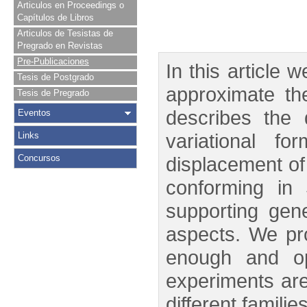
Articulos en Proceedings o
Capítulos de Libros
Articulos de Tesistas de
Pregrado en Revistas
Pre-Publicaciones
In this article
Tesis de Postgrado
approximate th
Tesis de Pregrado
describes the 
Eventos
variational f
Links
Concursos
displacement of
conforming in
supporting gen
aspects. We pro
enough and opt
experiments are 
different famili