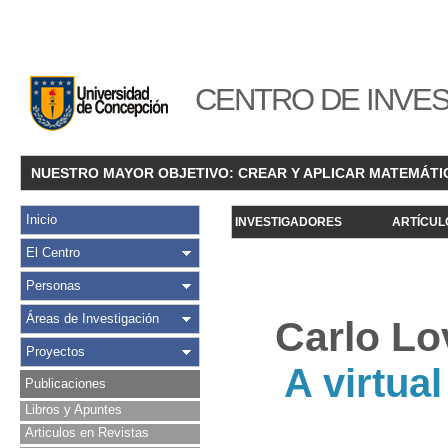
CENTRO DE INVES
NUESTRO MAYOR OBJETIVO: CREAR Y APLICAR MATEMÁTI
Inicio
INVESTIGADORES
ARTÍCUL
El Centro
Personas
Áreas de Investigación
Carlo Lo
Proyectos
A virtua
Publicaciones
Libros y Apuntes
Articulos en Revistas