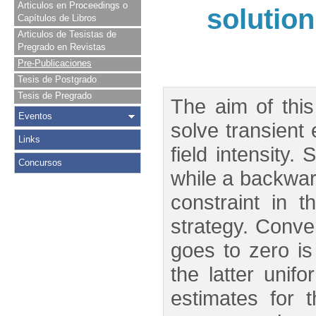
Articulos en Proceedings o
solution
Capítulos de Libros
Articulos de Tesistas de
Pregrado en Revistas
Pre-Publicaciones
Tesis de Postgrado
Tesis de Pregrado
The aim of thi
Eventos
solve transient
Links
field intensity
Concursos
while a backward
constraint in 
strategy. Conve
goes to zero is
the latter unif
estimates for 