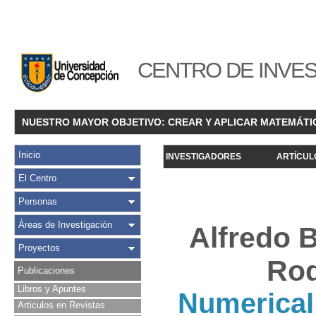
CENTRO DE INVES
NUESTRO MAYOR OBJETIVO: CREAR Y APLICAR MATEMÁTI
Inicio
INVESTIGADORES
ARTÍCUL
El Centro
Personas
Áreas de Investigación
Alfredo 
Proyectos
Rod
Publicaciones
Libros y Apuntes
Numerical 
Articulos en Revistas