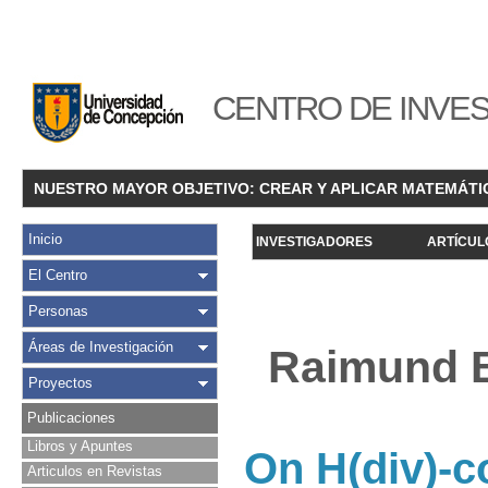
CENTRO DE INVES
NUESTRO MAYOR OBJETIVO: CREAR Y APLICAR MATEMÁTI
Inicio
INVESTIGADORES
ARTÍCUL
El Centro
Personas
Áreas de Investigación
Raimund B
Proyectos
Publicaciones
Libros y Apuntes
On H(div)-c
Articulos en Revistas