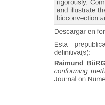
rigorously. Com
and illustrate t
bioconvection a
Descargar en f
Esta prepublic
definitiva(s):
Raimund BüRGE
conforming meth
Journal on Numer