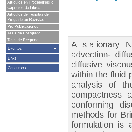
Articulos en Proceedings o
Capítulos de Libros
Articulos de Tesistas de
Pregrado en Revistas
Pre-Publicaciones
Tesis de Postgrado
Tesis de Pregrado
A stationary 
Eventos
advection- dif
Links
diffusive visc
Concursos
within the fluid
analysis of t
compactness ar
conforming dis
methods for Bri
formulation is