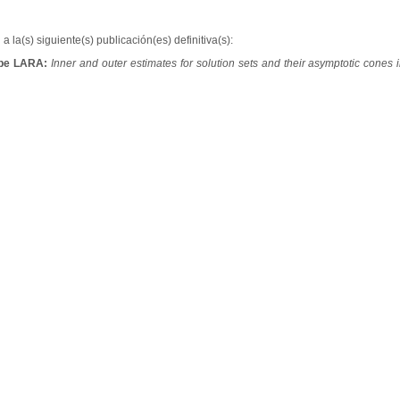
a la(s) siguiente(s) publicación(es) definitiva(s):
ipe LARA:
Inner and outer estimates for solution sets and their asymptotic cones i