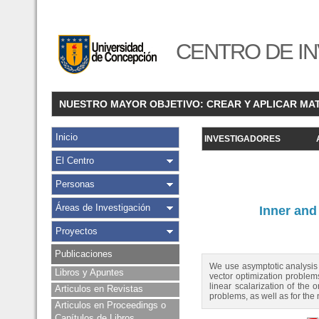
CENTRO DE IN
NUESTRO MAYOR OBJETIVO: CREAR Y APLICAR MA
Inicio
INVESTIGADORES
El Centro
Personas
Áreas de Investigación
Inner and
Proyectos
Publicaciones
We use asymptotic analysis t
Libros y Apuntes
vector optimization problems
linear scalarization of the 
Articulos en Revistas
problems, as well as for the
Articulos en Proceedings o
Capítulos de Libros