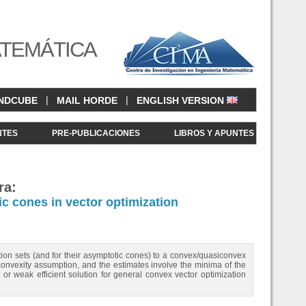
ATEMÁTICA
|
|
NDCUBE
MAIL HORDE
ENGLISH VERSION
NTES
PRE-PUBLICACIONES
LIBROS Y APUNTES
ra:
ic cones in vector optimization
ution sets (and for their asymptotic cones) to a convex/quasiconvex
 convexity assumption, and the estimates involve the minima of the
 or weak efficient solution for general convex vector optimization