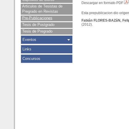
Descargar en formato PDF
Articulos de Tesistas de
Pregrado en Revistas
Esta prepublicacion dio origen 
Pre-Publicaciones
Fabián FLORES-BAZáN, Fel
Tesis de Postgrado
(2012).
Tesis de Pregrado
Eventos
Links
Concursos