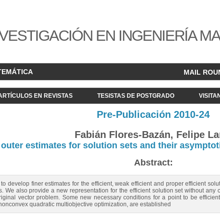
VESTIGACIÓN EN INGENIERÍA M
TEMÁTICA
MAIL ROU
ARTÍCULOS EN REVISTAS
TESISTAS DE POSTGRADO
VISITA
Pre-Publicación 2010-24
Fabián Flores-Bazán, Felipe La
 outer estimates for solution sets and their asymptot
Abstract:
o develop finer estimates for the efficient, weak efficient and proper efficient sol
. We also provide a new representation for the efficient solution set without any
original vector problem. Some new necessary conditions for a point to be efficient
 nonconvex quadratic multiobjective optimization, are established