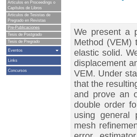
Articulos en Proceedings o
Capítulos de Libros
Articulos de Tesistas de
Pregrado en Revistas
Pre-Publicaciones
We present a pr
Tesis de Postgrado
Method (VEM) t
Tesis de Pregrado
elastic solid. W
Eventos
displacement an
Links
Concursos
VEM. Under sta
that the result
and prove an o
double order f
using general 
mesh refinement
error estimato